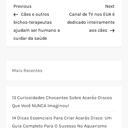
N
Previous
Next
Previous
Next
Post
Post
Cães e outros
Canal de TV nos EUA é
a
bichos-terapeutas
dedicado inteiramente
ajudam ser humano a
aos cães
v
cuidar da saúde
e
g
Mais Recentes
a
ç
13 Curiosidades Chocantes Sobre Acarás-Discos
ã
Que Você NUNCA Imaginou!
o
14 Dicas Essenciais Para Criar Acarás Disco: Um
Guia Completo Para O Sucesso No Aquarismo