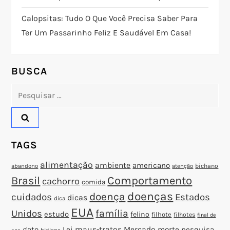
d
Calopsitas: Tudo O Que Você Precisa Saber Para
e
Ter Um Passarinho Feliz E Saudável Em Casa!
P
o
BUSCA
Pesquisar
s
por:
t
TAGS
alimentação
ambiente
americano
abandono
bichano
atenção
Brasil
Comportamento
cachorro
comida
doenças
doença
cuidados
Estados
dicas
dica
EUA
família
Unidos
estudo
felino
filhote
filhotes
final de
gato
Lei
maus-tratos
Mercado
morte
pesquisa