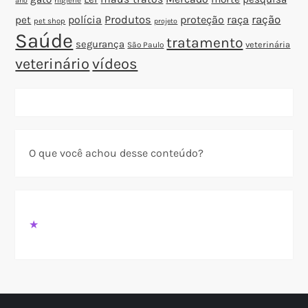
higiene
ano
polícia
Produtos
proteção
raça
ração
pet
pet shop
projeto
Saúde
tratamento
segurança
veterinária
São Paulo
veterinário
vídeos
O que você achou desse conteúdo?
★