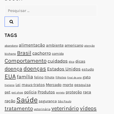
Pesquisar
por:
TAGS
alimentação
ambiente
americano
abandono
atenção
Brasil
cachorro
comida
bichano
Comportamento
cuidados
dicas
dica
doenças
doença
Estados Unidos
estudo
EUA
família
gato
felino
filhote
filhotes
final de ano
Lei
maus-tratos
Mercado
morte
pesquisa
higiene
polícia
Produtos
proteção
raça
pet
pet shop
projeto
Saúde
ração
segurança
São Paulo
veterinário
vídeos
tratamento
veterinária