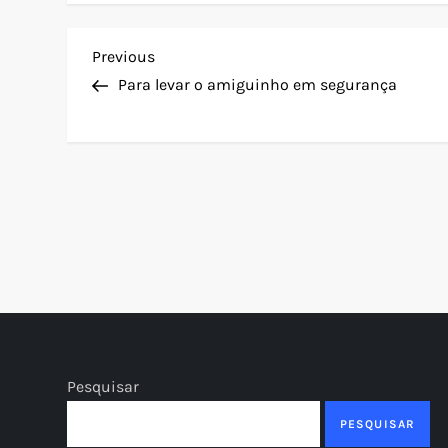
N
Previous
Previous
Post
Para levar o amiguinho em segurança
a
v
e
g
a
ç
ã
Pesquisar
PESQUISAR
o