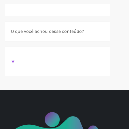
t
t
O que você achou desse conteúdo?
★