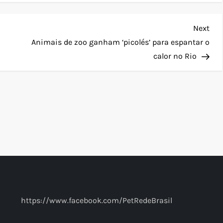
Nex
Next
Pos
Animais de zoo ganham ‘picolés’ para espantar o
calor no Rio
https://www.facebook.com/PetRedeBrasil