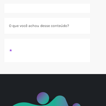
t
t
O que você achou desse conteúdo?
★