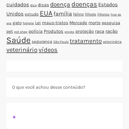
doenças
doença
cuidados
Estados
dicas
dica
EUA
família
Unidos
estudo
felino
filhote
filhotes
final de
gato
Lei
maus-tratos
Mercado
morte
pesquisa
higiene
ano
polícia
Produtos
proteção
raça
ração
pet
pet shop
projeto
Saúde
tratamento
segurança
veterinária
São Paulo
veterinário
vídeos
O que você achou desse conteúdo?
★