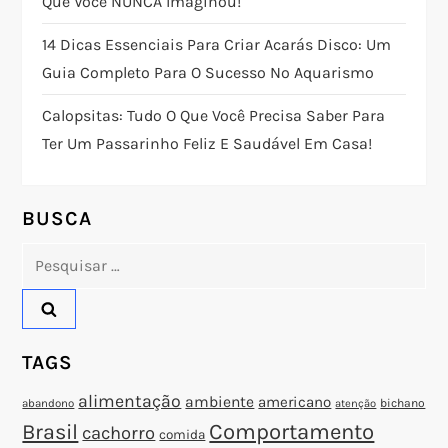
Que Você NUNCA Imaginou!
o
14 Dicas Essenciais Para Criar Acarás Disco: Um
Guia Completo Para O Sucesso No Aquarismo
d
Calopsitas: Tudo O Que Você Precisa Saber Para
e
Ter Um Passarinho Feliz E Saudável Em Casa!
P
o
BUSCA
Pesquisar
s
por:
t
TAGS
alimentação
ambiente
americano
abandono
bichano
atenção
Brasil
Comportamento
cachorro
comida