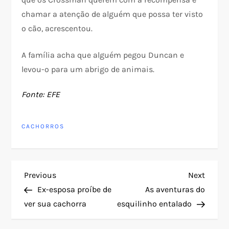
chamar a atenção de alguém que possa ter visto
o cão, acrescentou.
A família acha que alguém pegou Duncan e
levou-o para um abrigo de animais.
Fonte: EFE
CACHORROS
N
Previous
Next
Previous
Next
Post
Post
Ex-esposa proíbe de
As aventuras do
a
ver sua cachorra
esquilinho entalado
v