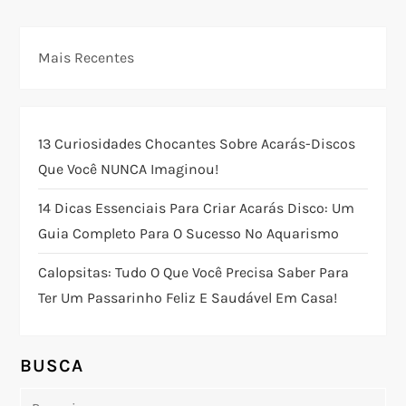
e
Mais Recentes
g
a
13 Curiosidades Chocantes Sobre Acarás-Discos
ç
Que Você NUNCA Imaginou!
ã
14 Dicas Essenciais Para Criar Acarás Disco: Um
Guia Completo Para O Sucesso No Aquarismo
o
Calopsitas: Tudo O Que Você Precisa Saber Para
d
Ter Um Passarinho Feliz E Saudável Em Casa!
e
BUSCA
P
Pesquisar