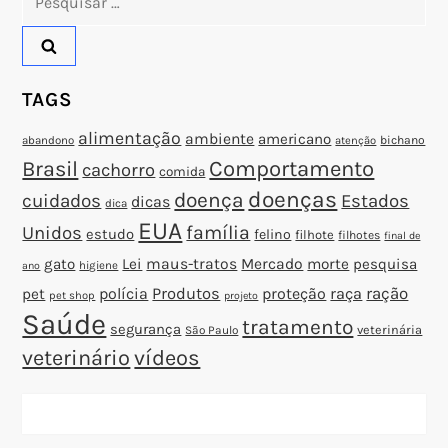
o
por:
s
TAGS
t
alimentação
ambiente
americano
abandono
bichano
atenção
Brasil
Comportamento
cachorro
comida
doenças
doença
cuidados
Estados
dicas
dica
EUA
família
Unidos
estudo
felino
filhote
filhotes
final de
gato
Lei
maus-tratos
Mercado
morte
pesquisa
higiene
ano
polícia
Produtos
proteção
raça
ração
pet
pet shop
projeto
Saúde
tratamento
segurança
veterinária
São Paulo
veterinário
vídeos