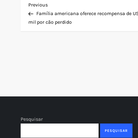
N
Previous
Previous
Post
Família americana oferece recompensa de U
a
mil por cão perdido
v
e
g
a
ç
ã
Pesquisar
o
PESQUISAR
d