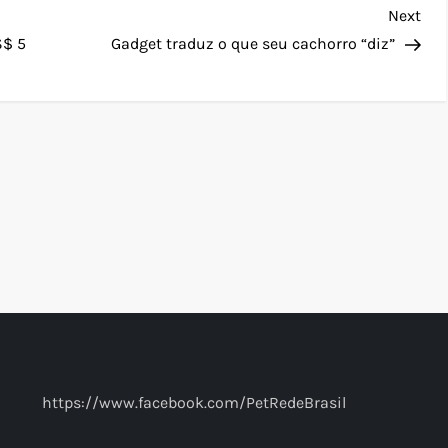
Nex
Next
Pos
S$ 5
Gadget traduz o que seu cachorro “diz”
https://www.facebook.com/PetRedeBrasil