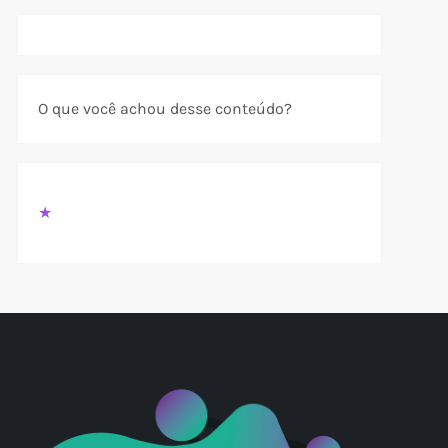
t
t
O que você achou desse conteúdo?
★