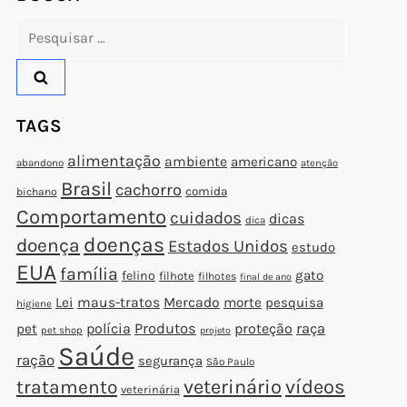
Pesquisar
por:
TAGS
alimentação
ambiente
americano
abandono
atenção
Brasil
cachorro
comida
bichano
Comportamento
cuidados
dicas
dica
doenças
doença
Estados Unidos
estudo
EUA
família
gato
felino
filhote
filhotes
final de ano
Lei
maus-tratos
Mercado
morte
pesquisa
higiene
polícia
Produtos
proteção
raça
pet
pet shop
projeto
Saúde
ração
segurança
São Paulo
veterinário
vídeos
tratamento
veterinária