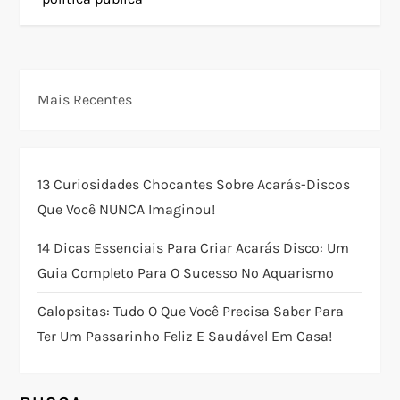
e
g
Mais Recentes
a
ç
13 Curiosidades Chocantes Sobre Acarás-Discos
ã
Que Você NUNCA Imaginou!
o
14 Dicas Essenciais Para Criar Acarás Disco: Um
Guia Completo Para O Sucesso No Aquarismo
d
Calopsitas: Tudo O Que Você Precisa Saber Para
e
Ter Um Passarinho Feliz E Saudável Em Casa!
P