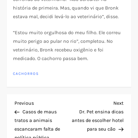
história de primeira. Mas, quando vi que Bronk
estava mal, decidi levá-lo ao veterinário”, disse.
“Estou muito orgulhosa do meu filho. Ele correu
muito perigo ao pular no rio”, completou. No
veterinário, Bronk recebeu oxigênio e foi
medicado. O cachorro passa bem.
CACHORROS
N
Previous
Next
Previous
Next
Post
Post
Casos de maus
Dr. Pet ensina dicas
a
tratos a animais
antes de escolher hotel
escancaram falta de
para seu cão
v
política pública