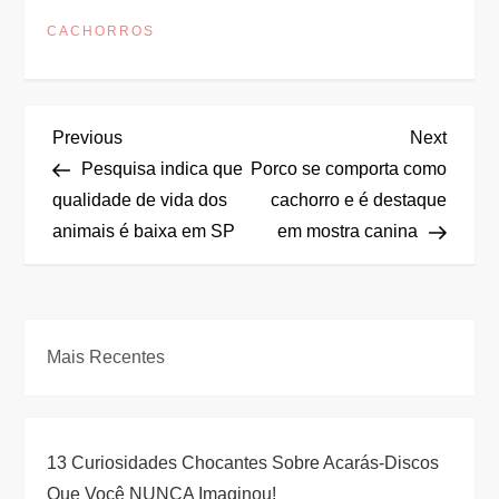
CACHORROS
N
Previous
Next
Previous
Next
Post
Post
Pesquisa indica que
Porco se comporta como
a
qualidade de vida dos
cachorro e é destaque
animais é baixa em SP
em mostra canina
v
e
g
Mais Recentes
a
ç
13 Curiosidades Chocantes Sobre Acarás-Discos
Que Você NUNCA Imaginou!