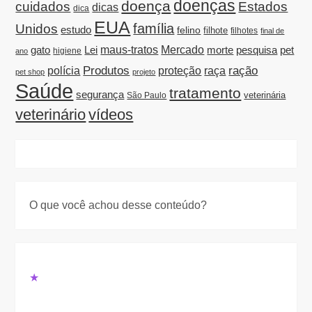
doenças
doença
cuidados
Estados
dicas
dica
EUA
família
Unidos
estudo
felino
filhote
filhotes
final de
gato
Lei
maus-tratos
Mercado
morte
pesquisa
pet
ano
higiene
Produtos
raça
ração
polícia
proteção
pet shop
projeto
Saúde
tratamento
segurança
veterinária
São Paulo
veterinário
vídeos
O que você achou desse conteúdo?
★