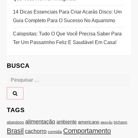
ã
14 Dicas Essenciais Para Criar Acarás Disco: Um
o
Guia Completo Para O Sucesso No Aquarismo
d
Calopsitas: Tudo O Que Você Precisa Saber Para
Ter Um Passarinho Feliz E Saudável Em Casa!
e
P
BUSCA
o
Pesquisar
por:
s
t
TAGS
alimentação
ambiente
americano
bichano
abandono
atenção
Brasil
Comportamento
cachorro
comida