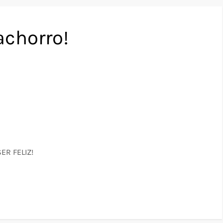
achorro!
SER FELIZ!