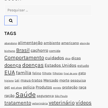
Pesquisar
t
por:
t
TAGS
alimentação
ambiente
americano
abandono
atenção
Brasil
cachorro
comida
bichano
Comportamento
cuidados
dicas
dica
doenças
doença
Estados Unidos
estudo
EUA
família
gato
felino
filhote
filhotes
final de ano
Lei
maus-tratos
Mercado
morte
pesquisa
higiene
polícia
Produtos
proteção
raça
pet
pet shop
projeto
Saúde
ração
segurança
São Paulo
veterinário
vídeos
tratamento
veterinária