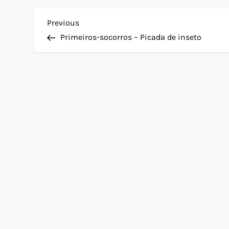
N
Previous
Previous
Post
Primeiros-socorros – Picada de inseto
a
v
e
g
a
ç
ã
o