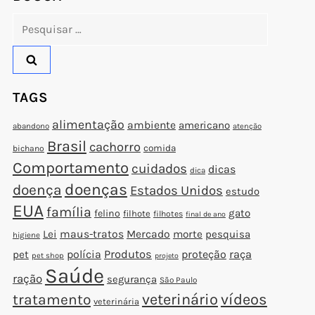
Pesquisar
por:
TAGS
alimentação
ambiente
americano
abandono
atenção
Brasil
cachorro
comida
bichano
Comportamento
cuidados
dicas
dica
doenças
doença
Estados Unidos
estudo
EUA
família
gato
felino
filhote
filhotes
final de ano
Lei
maus-tratos
Mercado
morte
pesquisa
higiene
polícia
Produtos
proteção
raça
pet
pet shop
projeto
Saúde
ração
segurança
São Paulo
t
veterinário
vídeos
tratamento
veterinária
t