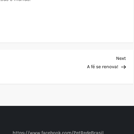
Nex
Next
Pos
A fé se renova!
https://www.facebook.com/PetRedeBrasil