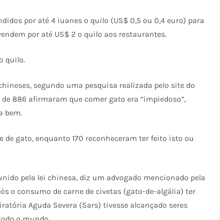
idos por até 4 iuanes o quilo (US$ 0,5 ou 0,4 euro) para
vendem por até US$ 2 o quilo aos restaurantes.
 quilo.
chineses, segundo uma pesquisa realizada pelo site do
al de 886 afirmaram que comer gato era “impiedoso”,
a bem.
de gato, enquanto 170 reconheceram ter feito isto ou
unido pela lei chinesa, diz um advogado mencionado pela
s o consumo de carne de civetas (gato-de-algália) ter
ratória Aguda Severa (Sars) tivesse alcançado seres
todo o mundo.