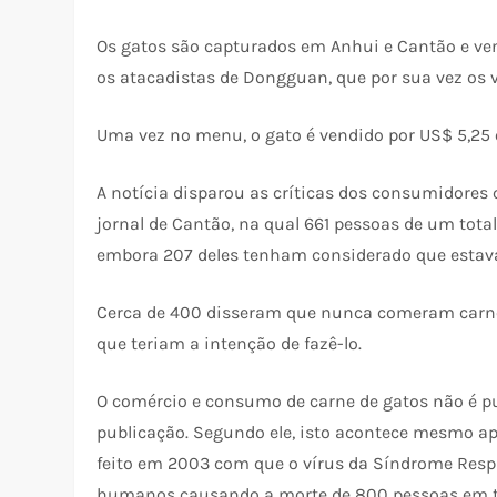
Os gatos são capturados em Anhui e Cantão e vend
os atacadistas de Dongguan, que por sua vez os 
Uma vez no menu, o gato é vendido por US$ 5,25 o
A notícia disparou as críticas dos consumidores 
jornal de Cantão, na qual 661 pessoas de um tot
embora 207 deles tenham considerado que estav
Cerca de 400 disseram que nunca comeram carne 
que teriam a intenção de fazê-lo.
O comércio e consumo de carne de gatos não é p
publicação. Segundo ele, isto acontece mesmo apó
feito em 2003 com que o vírus da Síndrome Respi
humanos causando a morte de 800 pessoas em 