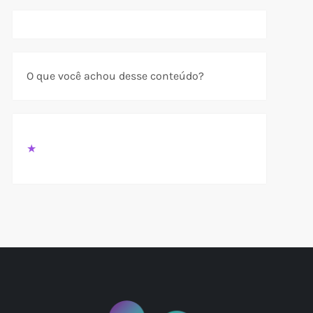
O que você achou desse conteúdo?
t
★
t