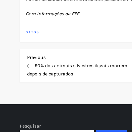
Com informações da EFE
GATOS
N
Previous
Previous
Post
90% dos animais silvestres ilegais morrem
a
depois de capturados
v
e
g
Pesquisar
a