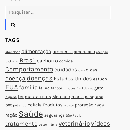
Pesquisar
por:
TAGS
alimentação
ambiente
americano
abandono
atenção
Brasil
cachorro
comida
bichano
Comportamento
cuidados
dicas
dica
doenças
doença
Estados Unidos
estudo
EUA
família
gato
felino
filhote
filhotes
final de ano
Lei
maus-tratos
Mercado
morte
pesquisa
higiene
polícia
Produtos
proteção
raça
pet
pet shop
projeto
Saúde
ração
segurança
São Paulo
veterinário
vídeos
tratamento
veterinária