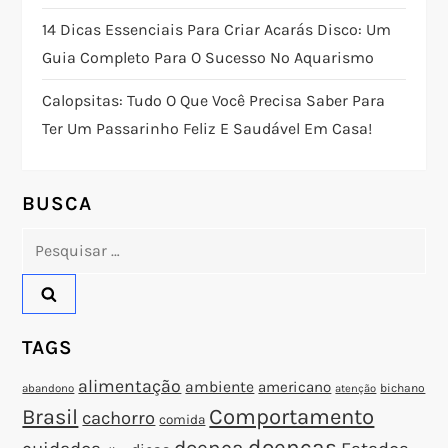
ã
14 Dicas Essenciais Para Criar Acarás Disco: Um
o
Guia Completo Para O Sucesso No Aquarismo
d
Calopsitas: Tudo O Que Você Precisa Saber Para
Ter Um Passarinho Feliz E Saudável Em Casa!
e
P
BUSCA
o
Pesquisar
por:
s
t
TAGS
alimentação
ambiente
americano
abandono
bichano
atenção
Brasil
Comportamento
cachorro
comida
doenças
doença