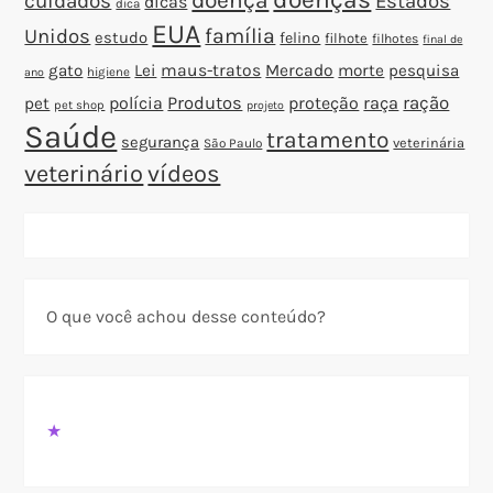
cuidados
Estados
dicas
dica
EUA
família
Unidos
estudo
felino
filhote
filhotes
final de
gato
Lei
maus-tratos
Mercado
morte
pesquisa
higiene
ano
polícia
Produtos
proteção
raça
ração
pet
pet shop
projeto
Saúde
tratamento
segurança
veterinária
São Paulo
veterinário
vídeos
O que você achou desse conteúdo?
★