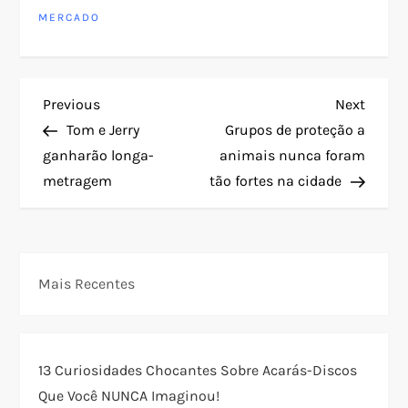
MERCADO
N
Previous
Next
Previous
Next
Post
Post
Tom e Jerry
Grupos de proteção a
a
ganharão longa-
animais nunca foram
metragem
tão fortes na cidade
v
e
g
Mais Recentes
a
ç
13 Curiosidades Chocantes Sobre Acarás-Discos
Que Você NUNCA Imaginou!