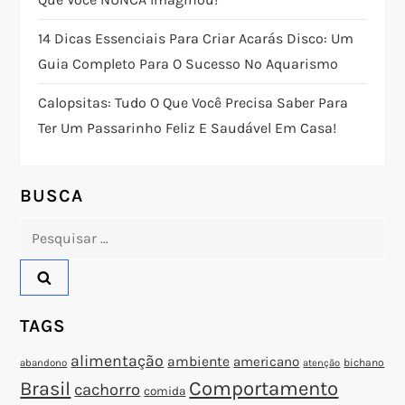
ã
14 Dicas Essenciais Para Criar Acarás Disco: Um
o
Guia Completo Para O Sucesso No Aquarismo
d
Calopsitas: Tudo O Que Você Precisa Saber Para
Ter Um Passarinho Feliz E Saudável Em Casa!
e
P
BUSCA
o
Pesquisar
por:
s
t
TAGS
alimentação
ambiente
americano
abandono
bichano
atenção
Brasil
Comportamento
cachorro
comida