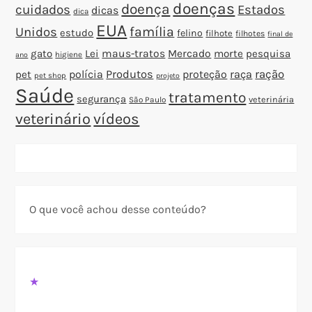
doenças
doença
cuidados
Estados
dicas
dica
EUA
família
Unidos
estudo
felino
filhote
filhotes
final de
gato
Lei
maus-tratos
Mercado
morte
pesquisa
higiene
ano
polícia
Produtos
proteção
raça
ração
pet
pet shop
projeto
Saúde
tratamento
segurança
veterinária
São Paulo
veterinário
vídeos
O que você achou desse conteúdo?
★