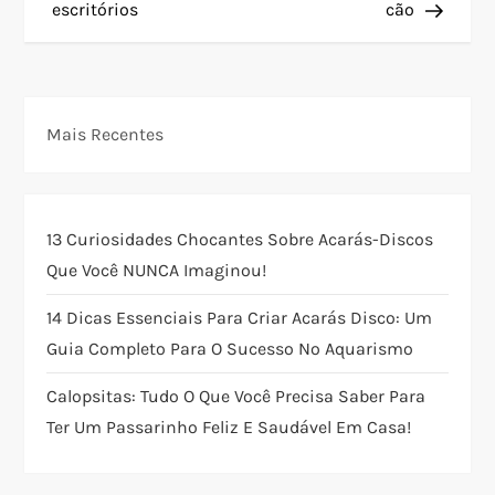
escritórios
cão
e
g
Mais Recentes
a
ç
13 Curiosidades Chocantes Sobre Acarás-Discos
ã
Que Você NUNCA Imaginou!
o
14 Dicas Essenciais Para Criar Acarás Disco: Um
Guia Completo Para O Sucesso No Aquarismo
d
Calopsitas: Tudo O Que Você Precisa Saber Para
e
Ter Um Passarinho Feliz E Saudável Em Casa!
P