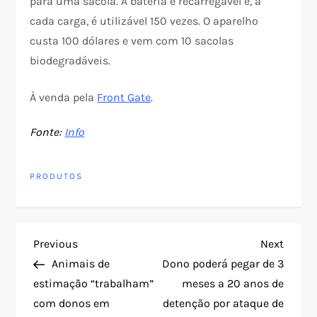
para uma sacola. A bateria é recarregável e, a
cada carga, é utilizável 150 vezes. O aparelho
custa 100 dólares e vem com 10 sacolas
biodegradáveis.
À venda pela
Front Gate
.
Fonte:
Info
PRODUTOS
N
Previous
Next
Previous
Next
Post
Post
Animais de
Dono poderá pegar de 3
a
estimação “trabalham”
meses a 20 anos de
com donos em
detenção por ataque de
v