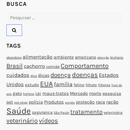
o
BUSCA
Pesquisar
s
por:
t
TAGS
alimentação
ambiente
americano
abandono
bichano
atenção
Brasil
Comportamento
cachorro
comida
doenças
doença
cuidados
Estados
dicas
dica
EUA
família
Unidos
estudo
felino
filhote
filhotes
final de
gato
Lei
maus-tratos
Mercado
morte
pesquisa
higiene
ano
polícia
Produtos
proteção
raça
ração
pet
pet shop
projeto
Saúde
tratamento
segurança
veterinária
São Paulo
veterinário
vídeos