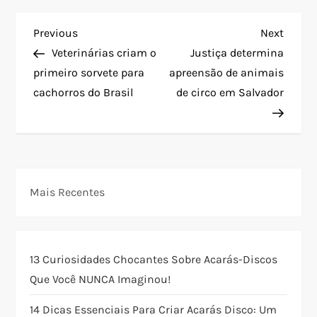
N
Previous
Next
Previous
Next
Post
Post
Veterinárias criam o
Justiça determina
a
primeiro sorvete para
apreensão de animais
cachorros do Brasil
de circo em Salvador
v
e
g
Mais Recentes
a
ç
13 Curiosidades Chocantes Sobre Acarás-Discos
ã
Que Você NUNCA Imaginou!
o
14 Dicas Essenciais Para Criar Acarás Disco: Um