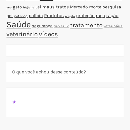
gato
Lei
maus-tratos
Mercado
morte
pesquisa
higiene
ano
polícia
Produtos
proteção
raça
ração
pet
pet shop
projeto
Saúde
tratamento
segurança
veterinária
São Paulo
veterinário
vídeos
O que você achou desse conteúdo?
★