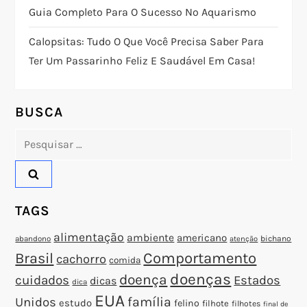
Guia Completo Para O Sucesso No Aquarismo
d
Calopsitas: Tudo O Que Você Precisa Saber Para
e
Ter Um Passarinho Feliz E Saudável Em Casa!
P
o
BUSCA
Pesquisar
s
por:
t
TAGS
alimentação
ambiente
americano
abandono
bichano
atenção
Brasil
Comportamento
cachorro
comida
doenças
doença
cuidados
Estados
dicas
dica
EUA
família
Unidos
estudo
felino
filhote
filhotes
final de