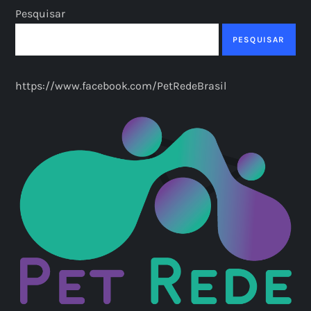
n
Pesquisar
a
PESQUISAR
ç
https://www.facebook.com/PetRedeBrasil
ã
o
d
e
p
o
s