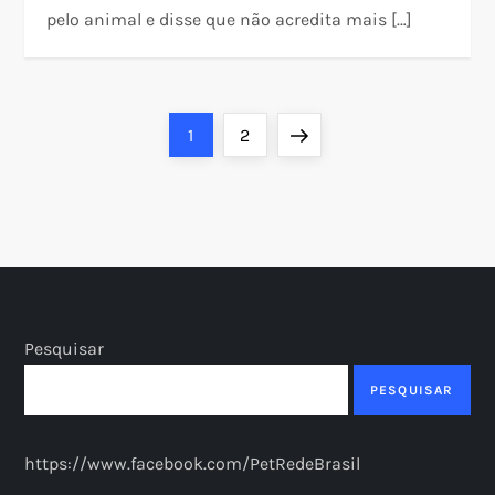
pelo animal e disse que não acredita mais […]
P
Page
Page
Next
1
2
a
page
g
i
n
Pesquisar
a
PESQUISAR
ç
https://www.facebook.com/PetRedeBrasil