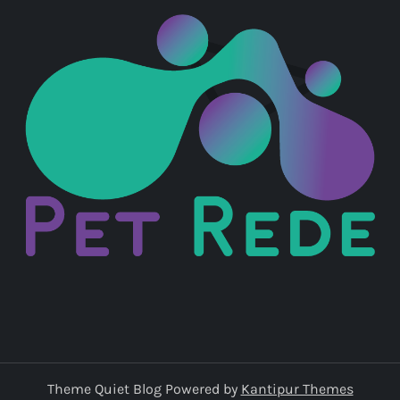
ã
o
d
e
p
o
s
t
s
Theme Quiet Blog Powered by
Kantipur Themes