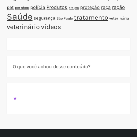
polícia
Produtos
proteção
raça
ração
pet
pet shop
projeto
Saúde
tratamento
segurança
veterinária
São Paulo
veterinário
vídeos
O que você achou desse conteúdo?
★