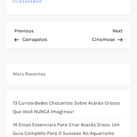
FILOSOFANDO
N
Previous
Next
Previous
Next
Post
Post
Carrapatos
Cinomose
a
v
e
Mais Recentes
g
a
13 Curiosidades Chocantes Sobre Acarás-Discos
Que Você NUNCA Imaginou!
ç
14 Dicas Essenciais Para Criar Acarás Disco: Um
ã
Guia Completo Para O Sucesso No Aquarismo