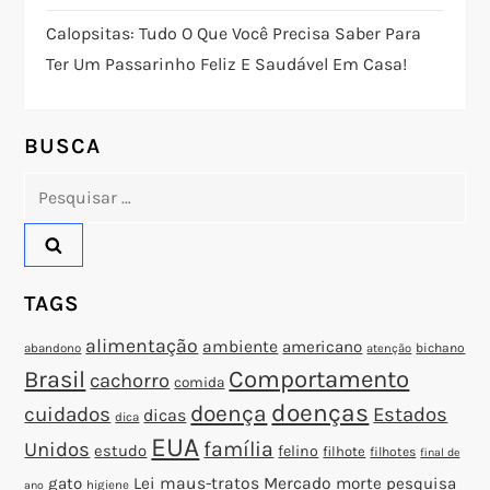
o
Calopsitas: Tudo O Que Você Precisa Saber Para
Ter Um Passarinho Feliz E Saudável Em Casa!
d
e
BUSCA
P
Pesquisar
por:
o
s
TAGS
t
alimentação
ambiente
americano
abandono
bichano
atenção
Brasil
Comportamento
cachorro
comida
doenças
doença
cuidados
Estados
dicas
dica
EUA
família
Unidos
estudo
felino
filhote
filhotes
final de
gato
Lei
maus-tratos
Mercado
morte
pesquisa
higiene
ano